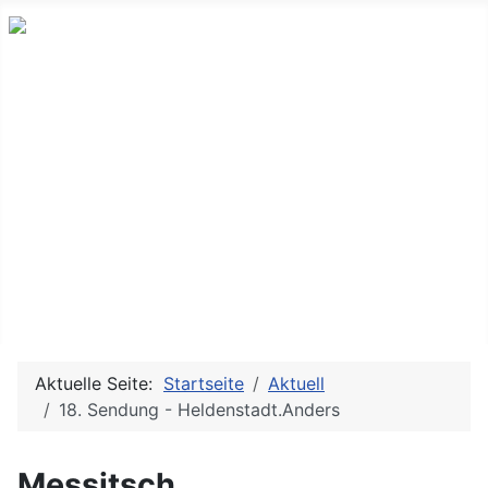
Neues und Altes aus der ostdeutschen Indie-Musikszene
Messitsch
Sendungen
Bands & Projekte
History
Doku TV/Film
Service
Aktuelle Seite:
Startseite
Aktuell
18. Sendung - Heldenstadt.Anders
Messitsch