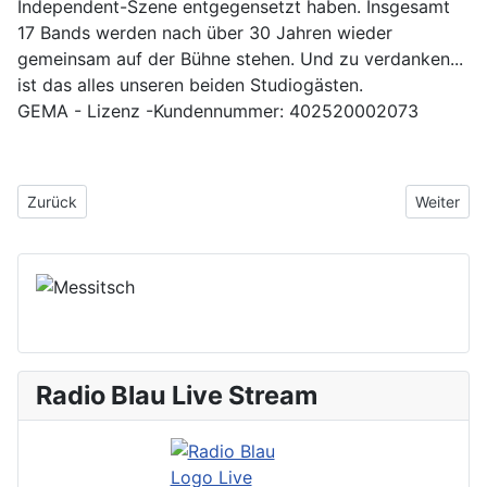
Independent-Szene entgegensetzt haben. Insgesamt
17 Bands werden nach über 30 Jahren wieder
gemeinsam auf der Bühne stehen. Und zu verdanken...
ist das alles unseren beiden Studiogästen.
GEMA - Lizenz -Kundennummer: 402520002073
Vorheriger Beitrag: 19. Sendung - L.E. Special 2025
Nächster B
Zurück
Weiter
Radio Blau Live Stream