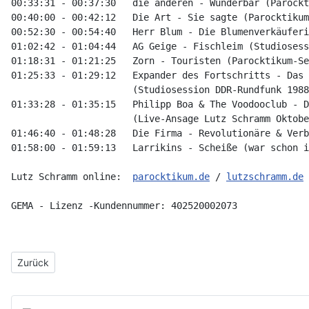
00:33:31 - 00:37:30 
die anderen - Wunderbar (Parockt
00:40:00 - 00:42:12 
Die Art - Sie sagte (Parocktikum
00:52:30 - 00:54:40   Herr Blum - Die Blumenverkäuferi
01:02:42 - 01:04:44   AG Geige - Fischleim (Studiosess
01:18:31 - 01:21:25   Zorn - Touristen (Parocktikum-Se
01:25:33 - 01:29:12 
Expander des Fortschritts - Das 
                      (Studiosession DDR-Rundfunk 1988
01:33:28 - 01:35:15   Philipp Boa & The Voodooclub - D
                      (Live-Ansage Lutz Schramm Oktobe
01:46:40 - 01:48:28 
Die Firma - Revolutionäre & Verb
01:58:00 - 01:59:13
   Larrikins - 
Scheiße (war schon i
Lutz Schramm online:  
parocktikum.de
 / 
lutzschramm.de
GEMA - Lizenz -Kundennummer: 402520002073
Vorheriger Beitrag: 15. Sendung - BOBO
Zurück