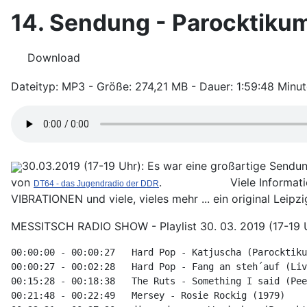
14. Sendung - Parocktikum
Download
Dateityp: MP3 - Größe: 274,21 MB - Dauer: 1:59:48 Minu
30.03.2019 (17-19 Uhr): Es war eine großartige Sendun
von
. Viele Informationen, Ge
DT64 - das Jugendradio der DDR
VIBRATIONEN und viele, vieles mehr ... ein original Leipzi
MESSITSCH RADIO SHOW - Playlist 30. 03. 2019 (17-19 
00:00:00 - 00:00:27 
Hard Pop - Katjuscha (Parocktiku
00:00:27 - 00:02:28 
Hard Pop - Fang an steh´auf (Liv
00:15:28 - 00:18:38 
The Ruts - Something I said (Pee
00:21:48 - 00:22:49 
Mersey - Rosie Rockig (1979)