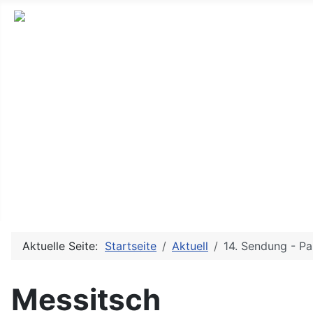
Neues und Altes aus der ostdeutschen Indie-Musikszene
Messitsch
Sendungen
Bands & Projekte
History
Doku TV/Film
Service
Aktuelle Seite:
Startseite
Aktuell
14. Sendung - P
Messitsch