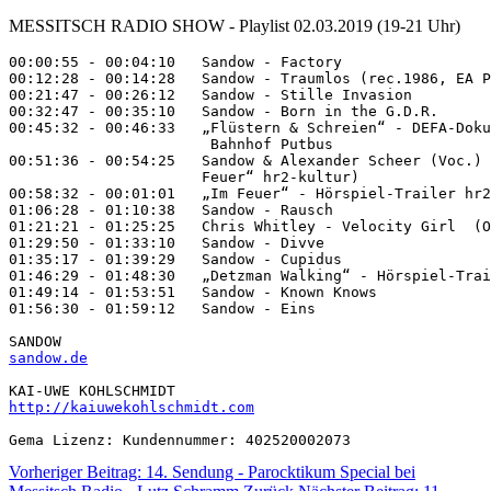
MESSITSCH RADIO SHOW - Playlist 02.03.2019 (19-21 Uhr)
00:00:55 - 00:04:10   Sandow - Factory

00:12:28 - 00:14:28   Sandow - Traumlos (rec.1986, EA P
00:21:47 - 00:26:12   Sandow - Stille Invasion

00:32:47 - 00:35:10   Sandow - Born in the G.D.R. 

00:45:32 - 00:46:33   „Flüstern & Schreien“ - DEFA-Doku
                       Bahnhof Putbus

00:51:36 - 00:54:25   Sandow & Alexander Scheer (Voc.) 
                      Feuer“ hr2-kultur)

00:58:32 - 00:01:01   „Im Feuer“ - Hörspiel-Trailer hr2
01:06:28 - 01:10:38   Sandow - Rausch

01:21:21 - 01:25:25   Chris Whitley - Velocity Girl  (O
01:29:50 - 01:33:10   Sandow - Divve

01:35:17 - 01:39:29   Sandow - Cupidus 

01:46:29 - 01:48:30   „Detzman Walking“ - Hörspiel-Trai
01:49:14 - 01:53:51   Sandow - Known Knows

SANDOW
sandow.de
KAI-UWE KOHLSCHMIDT
http://kaiuwekohlschmidt.com
Gema Lizenz: Kundennummer: 402520002073  
Vorheriger Beitrag: 14. Sendung - Parocktikum Special bei